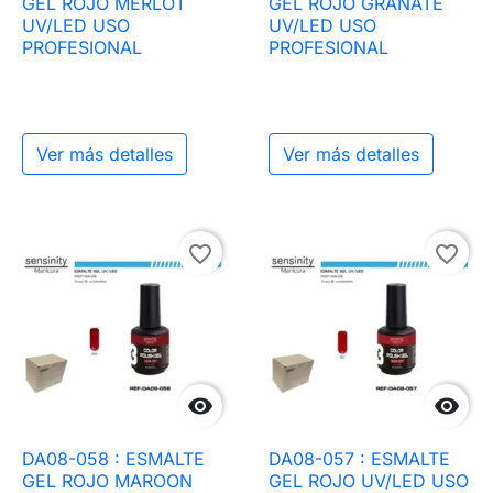
GEL ROJO MERLOT
GEL ROJO GRANATE
UV/LED USO
UV/LED USO
PROFESIONAL
PROFESIONAL
Ver más detalles
Ver más detalles
favorite_border
favorite_border


DA08-058 : ESMALTE
DA08-057 : ESMALTE
GEL ROJO MAROON
GEL ROJO UV/LED USO