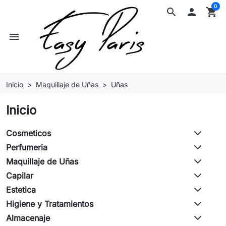
0
search

shopping_cart
menu
Inicio
Maquillaje de Uñas
Uñas
Inicio
Cosmeticos
Perfumeria
Maquillaje de Uñas
Capilar
Estetica
Higiene y Tratamientos
Almacenaje