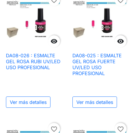
favorite_border
favorite_border


DA08-026 : ESMALTE
DA08-025 : ESMALTE
GEL ROSA RUBI UV/LED
GEL ROSA FUERTE
USO PROFESIONAL
UV/LED USO
PROFESIONAL
Ver más detalles
Ver más detalles
favorite_border
favorite_border