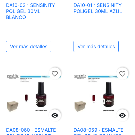
DA10-02 : SENSINITY
DA10-01 : SENSINITY
POLIGEL 30ML
POLIGEL 30ML AZUL
BLANCO
Ver más detalles
Ver más detalles
favorite_border
favorite_border


DA08-060 : ESMALTE
DA08-059 : ESMALTE