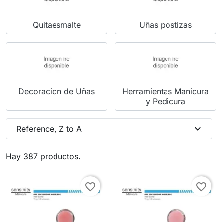
Quitaesmalte
Uñas postizas
Decoracion de Uñas
Herramientas Manicura
y Pedicura
expand_more
Reference, Z to A
Hay 387 productos.
favorite_border
favorite_border