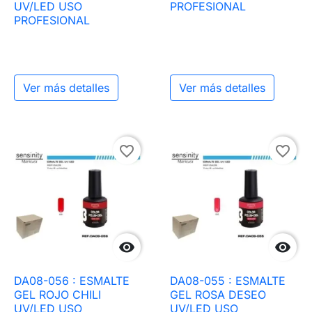
UV/LED USO
PROFESIONAL
PROFESIONAL
Ver más detalles
Ver más detalles
favorite_border
favorite_border


DA08-056 : ESMALTE
DA08-055 : ESMALTE
GEL ROJO CHILI
GEL ROSA DESEO
UV/LED USO
UV/LED USO