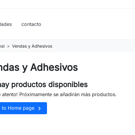
dades
contacto
nal
Vendas y Adhesivos
ndas y Adhesivos
ay productos disponibles
e atento! Próximamente se añadirán más productos.

k to Home page