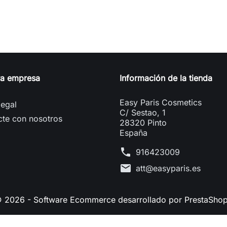
ra empresa
Información de la tienda
Easy Paris Cosmetics
legal
C/ Sestao, 1
cte con nosotros
28320 Pinto
España
phone
916423009
mail
att@easyparis.es
 2026 - Software Ecommerce desarrollado por PrestaSho