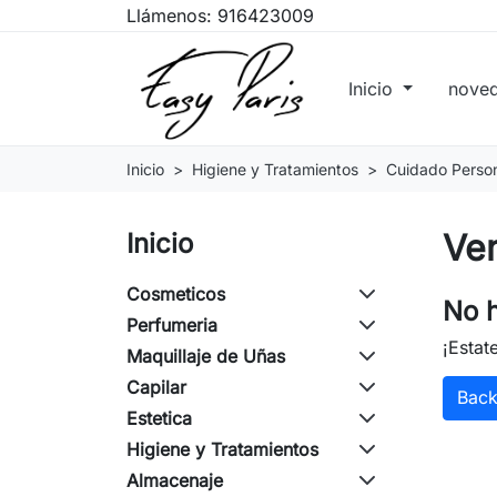
Llámenos:
916423009
Inicio
nove
Inicio
Higiene y Tratamientos
Cuidado Perso
Ve
Inicio
Cosmeticos
No h
Perfumeria
¡Estat
Maquillaje de Uñas
Capilar
Bac
Estetica
Higiene y Tratamientos
Almacenaje