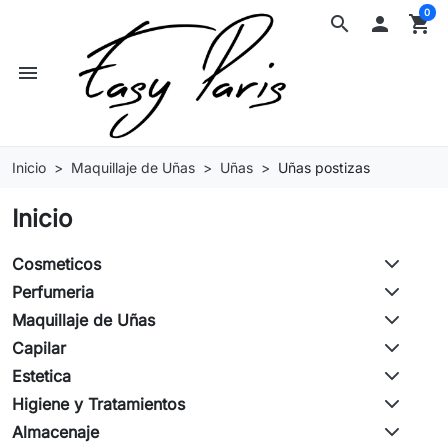
0
search

shopping_cart
menu
Inicio
Maquillaje de Uñas
Uñas
Uñas postizas
Inicio
Cosmeticos
Perfumeria
Maquillaje de Uñas
Capilar
Estetica
Higiene y Tratamientos
Almacenaje