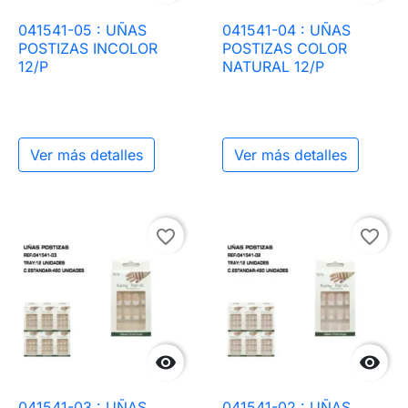
041541-05 : UÑAS
041541-04 : UÑAS
POSTIZAS INCOLOR
POSTIZAS COLOR
12/P
NATURAL 12/P
Ver más detalles
Ver más detalles
favorite_border
favorite_border


041541-03 : UÑAS
041541-02 : UÑAS