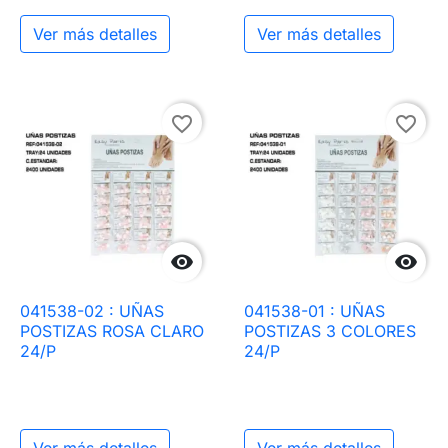
Ver más detalles
Ver más detalles
favorite_border
favorite_border


041538-02 : UÑAS
041538-01 : UÑAS
POSTIZAS ROSA CLARO
POSTIZAS 3 COLORES
24/P
24/P
Ver más detalles
Ver más detalles