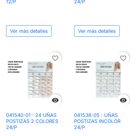
12/P
24/P
Ver más detalles
Ver más detalles
favorite_border
favorite_border


041540-01 : 24 UÑAS
041538-05 : UÑAS
POSTIZAS 2 COLORES
POSTIZAS INCOLOR
24/P
24/P