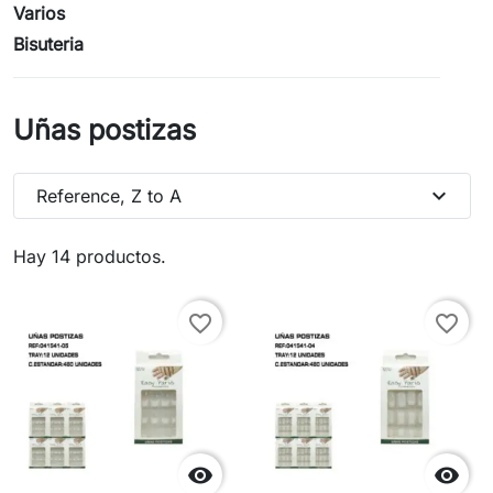
Varios
Bisuteria
Uñas postizas
expand_more
Reference, Z to A
Hay 14 productos.
favorite_border
favorite_border

