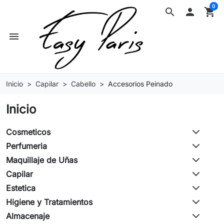
0
search

shopping_cart
menu
Inicio
Capilar
Cabello
Accesorios Peinado
Inicio
Cosmeticos
Perfumeria
Maquillaje de Uñas
Capilar
Estetica
Higiene y Tratamientos
Almacenaje