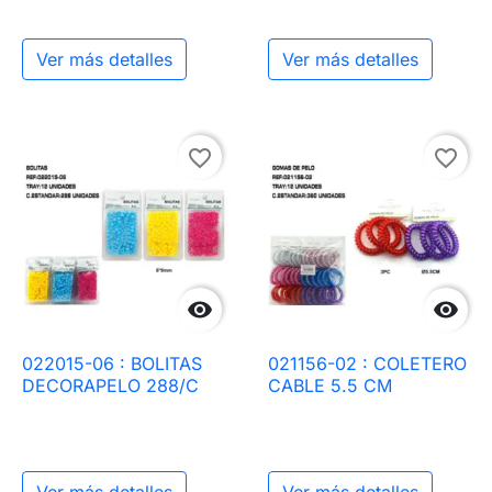
Ver más detalles
Ver más detalles
favorite_border
favorite_border


022015-06 : BOLITAS
021156-02 : COLETERO
DECORAPELO 288/C
CABLE 5.5 CM
Ver más detalles
Ver más detalles