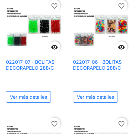
favorite_border
favorite_border


022017-07 : BOLITAS
022017-06 : BOLITAS
DECORAPELO 288/C
DECORAPELO 288/C
Ver más detalles
Ver más detalles
favorite_border
favorite_border