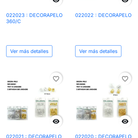


022023 : DECORAPELO
022022 : DECORAPELO
360/C
Ver más detalles
Ver más detalles
favorite_border
favorite_border


022021 : DECORAPELO
022020 : DECORAPELO