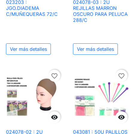
023203 :
024078-03 : 2U
JGO.DIADEMA
REJILLAS MARRON
C/MUÑEQUERAS 72/C
OSCURO PARA PELUCA
288/C
Ver más detalles
Ver más detalles
favorite_border
favorite_border


024078-02 : 2U
043081 : 50U PALILLOS