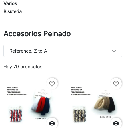
Varios
Bisuteria
Accesorios Peinado
expand_more
Reference, Z to A
Hay 79 productos.
favorite_border
favorite_border

