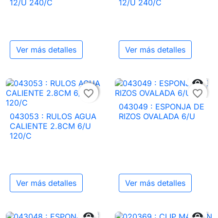
12/U 240/C
12/U 240/C
Ver más detalles
Ver más detalles


favorite_border
favorite_border
043049 : ESPONJA DE
043053 : RULOS AGUA
RIZOS OVALADA 6/U
CALIENTE 2.8CM 6/U
120/C
Ver más detalles
Ver más detalles

