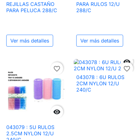
REJILLAS CASTAÑO
PARA RULOS 12/U
PARA PELUCA 288/C
288/C
Ver más detalles
Ver más detalles

favorite_border
favorite_border
043078 : 6U RULOS
2CM NYLON 12/U
240/C

043079 : 5U RULOS
2.5CM NYLON 12/U
240/C