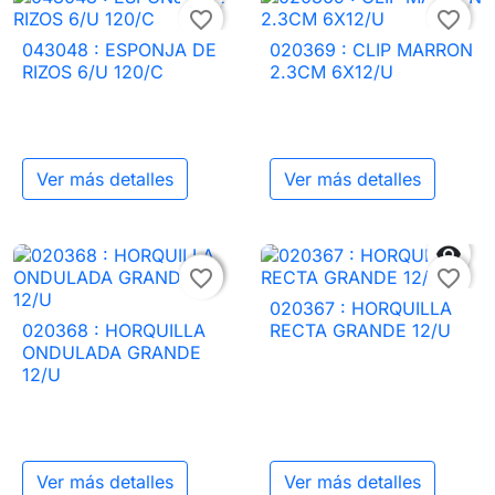
favorite_border
favorite_border
043048 : ESPONJA DE
020369 : CLIP MARRON
RIZOS 6/U 120/C
2.3CM 6X12/U
Ver más detalles
Ver más detalles


favorite_border
favorite_border
020367 : HORQUILLA
020368 : HORQUILLA
RECTA GRANDE 12/U
ONDULADA GRANDE
12/U
Ver más detalles
Ver más detalles