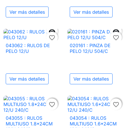
Ver más detalles
Ver más detalles


favorite_border
favorite_border
043062 : RULOS DE
020161 : PINZA DE
PELO 12/U
PELO 12/U 504/C
Ver más detalles
Ver más detalles


favorite_border
favorite_border
043055 : RULOS
043054 : RULOS
MULTIUSO 1.8*24CM
MULTIUSO 1.6*24CM