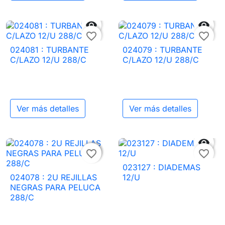


favorite_border
favorite_border
024081 : TURBANTE
024079 : TURBANTE
C/LAZO 12/U 288/C
C/LAZO 12/U 288/C
Ver más detalles
Ver más detalles


favorite_border
favorite_border
023127 : DIADEMAS
024078 : 2U REJILLAS
12/U
NEGRAS PARA PELUCA
288/C