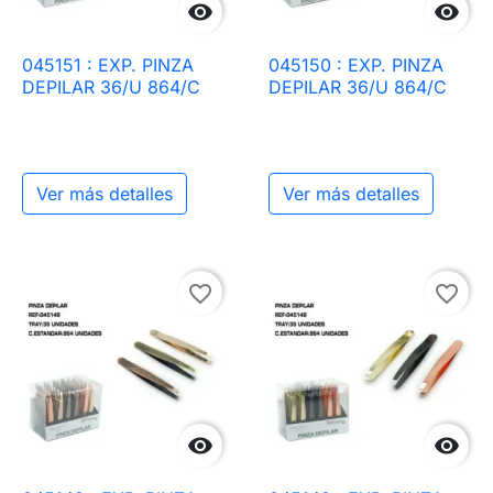


045151 : EXP. PINZA
045150 : EXP. PINZA
DEPILAR 36/U 864/C
DEPILAR 36/U 864/C
Ver más detalles
Ver más detalles
favorite_border
favorite_border

