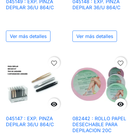
045149 : EXP. PINZA
045148 : EXP. PINZA
DEPILAR 36/U 864/C
DEPILAR 36/U 864/C
Ver más detalles
Ver más detalles
favorite_border
favorite_border


045147 : EXP. PINZA
082442 : ROLLO PAPEL
DEPILAR 36/U 864/C
DESECHABLE PARA
DEPILACION 20C