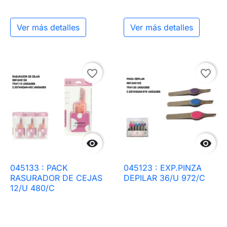
Ver más detalles
Ver más detalles
favorite_border
favorite_border


045133 : PACK
045123 : EXP.PINZA
RASURADOR DE CEJAS
DEPILAR 36/U 972/C
12/U 480/C