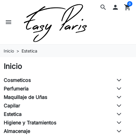
0
search

shopping_cart
menu
Inicio
Estetica
Inicio
Cosmeticos
Perfumeria
Maquillaje de Uñas
Capilar
Estetica
Higiene y Tratamientos
Almacenaje