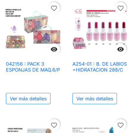
favorite_border
favorite_border


042156 : PACK 3
A254-01 : B. DE LABIOS
ESPONJAS DE MAQ.6/P
+HIDRATACION 288/C
Ver más detalles
Ver más detalles
favorite_border
favorite_border