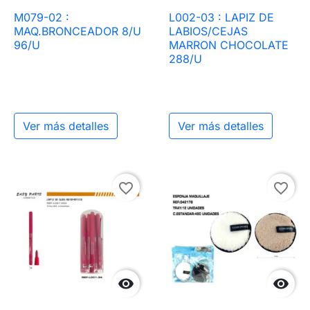
M079-02 :
L002-03 : LAPIZ DE
MAQ.BRONCEADOR 8/U
LABIOS/CEJAS
96/U
MARRON CHOCOLATE
288/U
Ver más detalles
Ver más detalles
favorite_border
favorite_border

