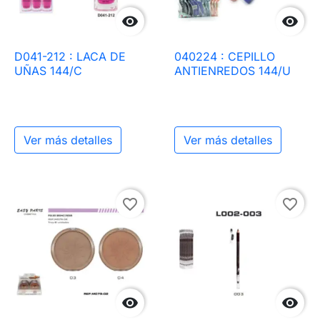


D041-212 : LACA DE
040224 : CEPILLO
UÑAS 144/C
ANTIENREDOS 144/U
Ver más detalles
Ver más detalles
favorite_border
favorite_border

