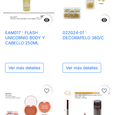


EAM017 : FLASH
022024-01 :
UNICORNIO BODY Y
DECORAPELO 360/C
CABELLO 250ML
Ver más detalles
Ver más detalles
favorite_border
favorite_border