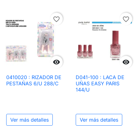
favorite_border
favorite_border


0410020 : RIZADOR DE
D041-100 : LACA DE
PESTAÑAS 6/U 288/C
UÑAS EASY PARIS
144/U
Ver más detalles
Ver más detalles