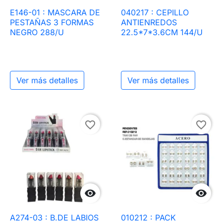
E146-01 : MASCARA DE
040217 : CEPILLO
PESTAÑAS 3 FORMAS
ANTIENREDOS
NEGRO 288/U
22.5*7*3.6CM 144/U
Ver más detalles
Ver más detalles
favorite_border
favorite_border


A274-03 : B.DE LABIOS
010212 : PACK