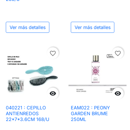
Ver más detalles
Ver más detalles
favorite_border
favorite_border


040221 : CEPILLO
EAM022 : PEONY
ANTIENREDOS
GARDEN BRUME
22*7*3.6CM 168/U
250ML