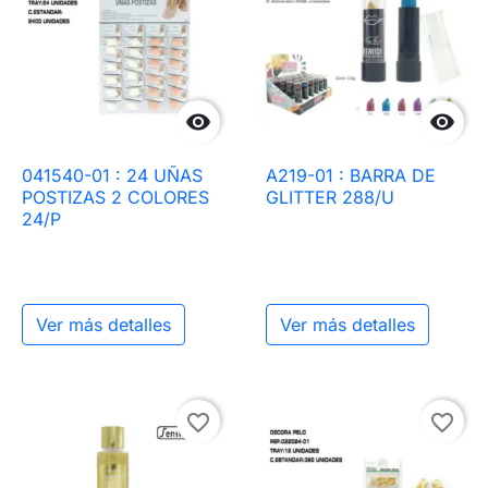


041540-01 : 24 UÑAS
A219-01 : BARRA DE
POSTIZAS 2 COLORES
GLITTER 288/U
24/P
Ver más detalles
Ver más detalles
favorite_border
favorite_border