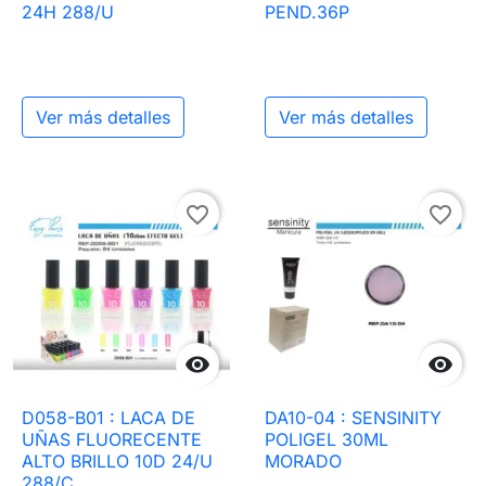
24H 288/U
PEND.36P
Ver más detalles
Ver más detalles
favorite_border
favorite_border


D058-B01 : LACA DE
DA10-04 : SENSINITY
UÑAS FLUORECENTE
POLIGEL 30ML
ALTO BRILLO 10D 24/U
MORADO
288/C