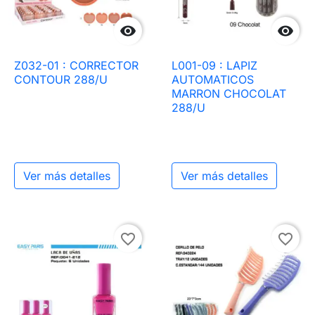


Z032-01 : CORRECTOR
L001-09 : LAPIZ
CONTOUR 288/U
AUTOMATICOS
MARRON CHOCOLAT
288/U
Ver más detalles
Ver más detalles
favorite_border
favorite_border