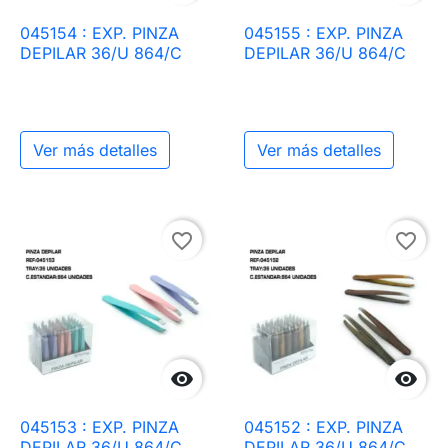
045154 : EXP. PINZA
045155 : EXP. PINZA
DEPILAR 36/U 864/C
DEPILAR 36/U 864/C
Ver más detalles
Ver más detalles
favorite_border
favorite_border


045153 : EXP. PINZA
045152 : EXP. PINZA
DEPILAR 36/U 864/C
DEPILAR 36/U 864/C