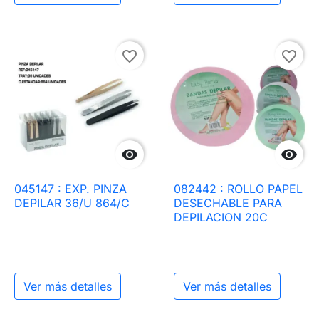
favorite_border
favorite_border


045147 : EXP. PINZA
082442 : ROLLO PAPEL
DEPILAR 36/U 864/C
DESECHABLE PARA
DEPILACION 20C
Ver más detalles
Ver más detalles