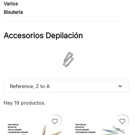
Varios
Bisuteria
Accesorios Depilación
expand_more
Reference, Z to A
Hay 19 productos.
favorite_border
favorite_border