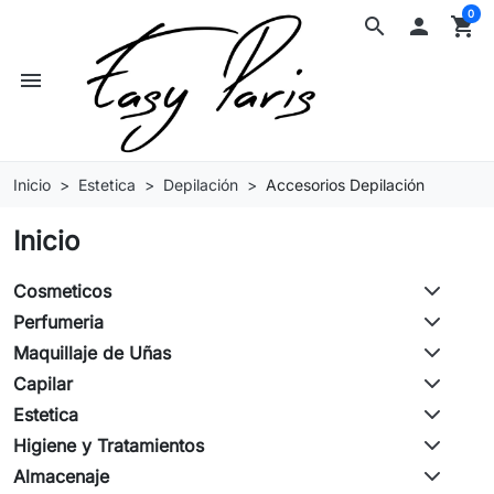
0
search

shopping_cart
menu
Inicio
Estetica
Depilación
Accesorios Depilación
Inicio
Cosmeticos
Perfumeria
Maquillaje de Uñas
Capilar
Estetica
Higiene y Tratamientos
Almacenaje