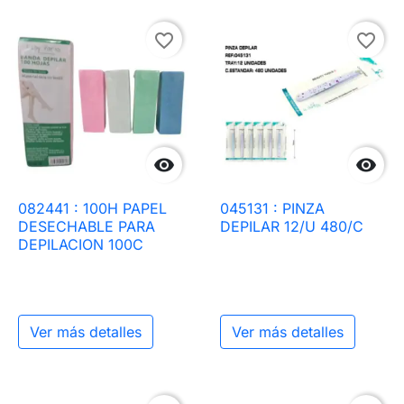
favorite_border
favorite_border


082441 : 100H PAPEL
045131 : PINZA
DESECHABLE PARA
DEPILAR 12/U 480/C
DEPILACION 100C
Ver más detalles
Ver más detalles