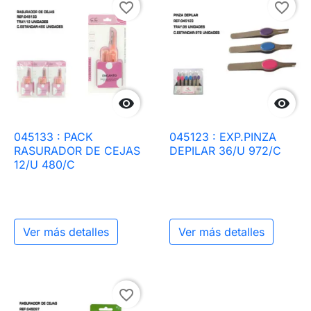
favorite_border
favorite_border


045133 : PACK
045123 : EXP.PINZA
RASURADOR DE CEJAS
DEPILAR 36/U 972/C
12/U 480/C
Ver más detalles
Ver más detalles
favorite_border