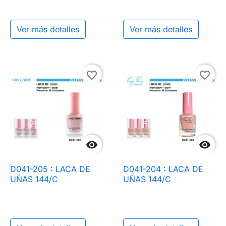
Ver más detalles
Ver más detalles
favorite_border
favorite_border


D041-205 : LACA DE
D041-204 : LACA DE
UÑAS 144/C
UÑAS 144/C