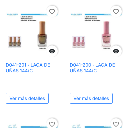
favorite_border
favorite_border


D041-201 : LACA DE
D041-200 : LACA DE
UÑAS 144/C
UÑAS 144/C
Ver más detalles
Ver más detalles
favorite_border
favorite_border