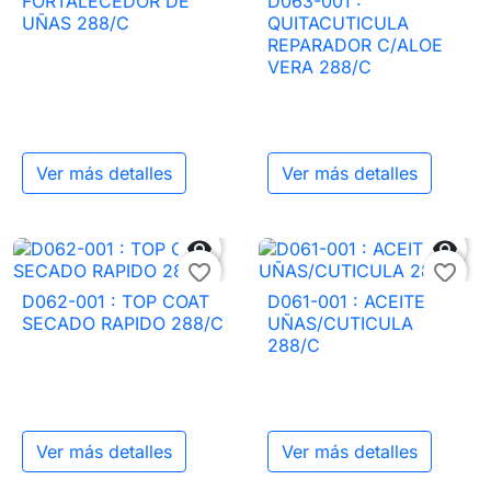
FORTALECEDOR DE
D063-001 :
UÑAS 288/C
QUITACUTICULA
REPARADOR C/ALOE
VERA 288/C
Ver más detalles
Ver más detalles


favorite_border
favorite_border
D062-001 : TOP COAT
D061-001 : ACEITE
SECADO RAPIDO 288/C
UÑAS/CUTICULA
288/C
Ver más detalles
Ver más detalles