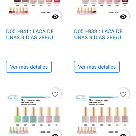


D051-B41 : LACA DE
D051-B39 : LACA DE
UÑAS 9 DIAS 288/U
UÑAS 9 DIAS 288/U
Ver más detalles
Ver más detalles
favorite_border
favorite_border