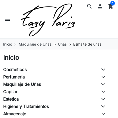
0
search

shopping_cart
menu
Inicio
Maquillaje de Uñas
Uñas
Esmalte de uñas
Inicio
Cosmeticos
Perfumeria
Maquillaje de Uñas
Capilar
Estetica
Higiene y Tratamientos
Almacenaje