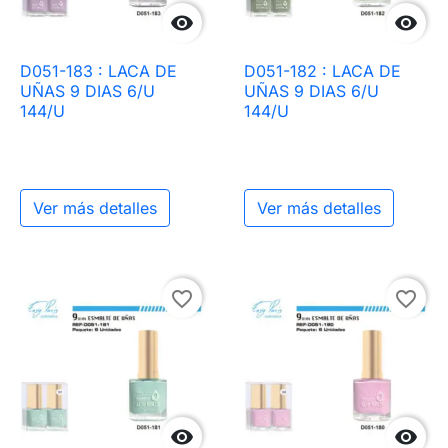


D051-183 : LACA DE
D051-182 : LACA DE
UÑAS 9 DIAS 6/U
UÑAS 9 DIAS 6/U
144/U
144/U
Ver más detalles
Ver más detalles
favorite_border
favorite_border

