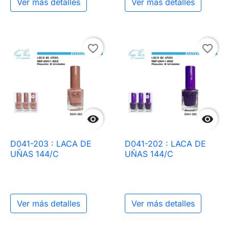
Ver más detalles
Ver más detalles
favorite_border
favorite_border


D041-203 : LACA DE
D041-202 : LACA DE
UÑAS 144/C
UÑAS 144/C
Ver más detalles
Ver más detalles