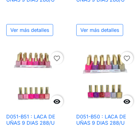
Ver más detalles
Ver más detalles
favorite_border
favorite_border


D051-B51 : LACA DE
D051-B50 : LACA DE
UÑAS 9 DIAS 288/U
UÑAS 9 DIAS 288/U