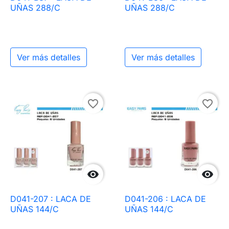
UÑAS 288/C
UÑAS 288/C
Ver más detalles
Ver más detalles
favorite_border
favorite_border


D041-207 : LACA DE
D041-206 : LACA DE
UÑAS 144/C
UÑAS 144/C