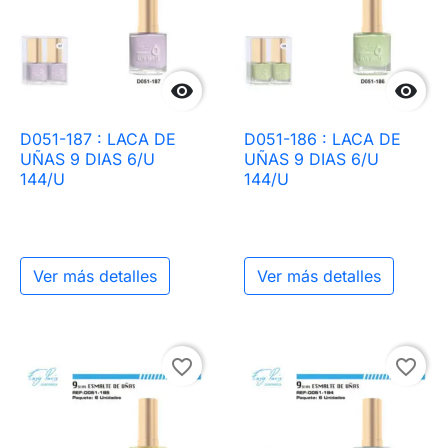


D051-187 : LACA DE
D051-186 : LACA DE
UÑAS 9 DIAS 6/U
UÑAS 9 DIAS 6/U
144/U
144/U
Ver más detalles
Ver más detalles
favorite_border
favorite_border