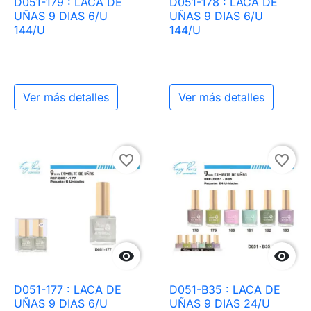
D051-179 : LACA DE
D051-178 : LACA DE
UÑAS 9 DIAS 6/U
UÑAS 9 DIAS 6/U
144/U
144/U
Ver más detalles
Ver más detalles
favorite_border
favorite_border


D051-177 : LACA DE
D051-B35 : LACA DE
UÑAS 9 DIAS 6/U
UÑAS 9 DIAS 24/U