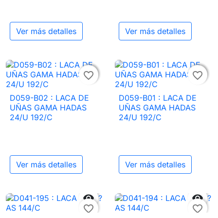
Ver más detalles
Ver más detalles


favorite_border
favorite_border
D059-B02 : LACA DE
D059-B01 : LACA DE
UÑAS GAMA HADAS
UÑAS GAMA HADAS
24/U 192/C
24/U 192/C
Ver más detalles
Ver más detalles


favorite_border
favorite_border