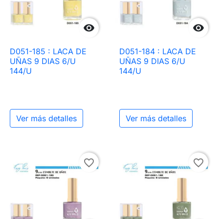


D051-185 : LACA DE
D051-184 : LACA DE
UÑAS 9 DIAS 6/U
UÑAS 9 DIAS 6/U
144/U
144/U
Ver más detalles
Ver más detalles
favorite_border
favorite_border