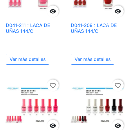


D041-211 : LACA DE
D041-209 : LACA DE
UÑAS 144/C
UÑAS 144/C
Ver más detalles
Ver más detalles
favorite_border
favorite_border

